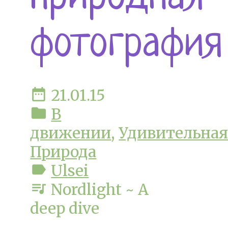
фотография
date_range
21.01.15
folder
В
движении
,
Удивительна
Природа
label
Ulsei
queue_music
Nordlight ~ A
deep dive