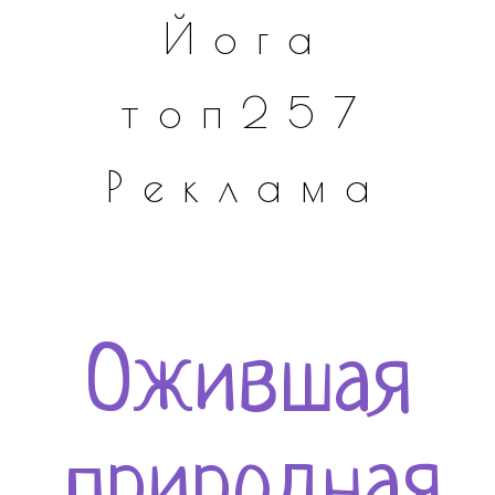
Йога
топ257
Реклама
Ожившая
природная