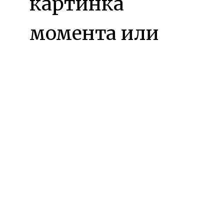
картинка
момента или
элемента. А
талантливая
фотография -
это
атмосферность,
это вход в