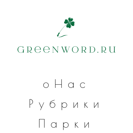
оНас
Рубрики
Парки