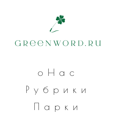
оНас
Рубрики
Парки