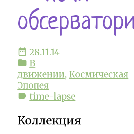
обсерватор
date_range
28.11.14
folder
В
движении
,
Космическая
Эпопея
label
time-lapse
Коллекция