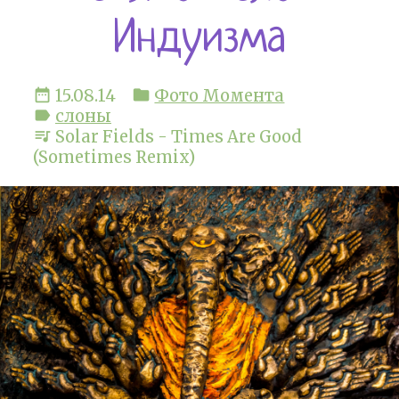
Индуизма
date_range
15.08.14
folder
Фото Момента
label
слоны
queue_music
Solar Fields - Times Are Good
(Sometimes Remix)