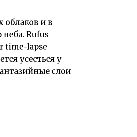
х облаков и в
неба. Rufus
 time-lapse
ется усесться у
фантазийные слои