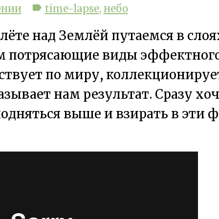
label
ении
time-lapse
,
небо
лёте над Землёй путаемся в слоя
м потрясающие виды эффектного 
ствует по миру, коллекционирует
зывает нам результат. Сразу хоч
одняться выше и взирать в эти 