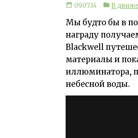
date_range
folder
09.07.14
В движ
Мы будто бы в по
награду получае
Blackwell путеше
материалы и пока
иллюминатора, п
небесной воды.