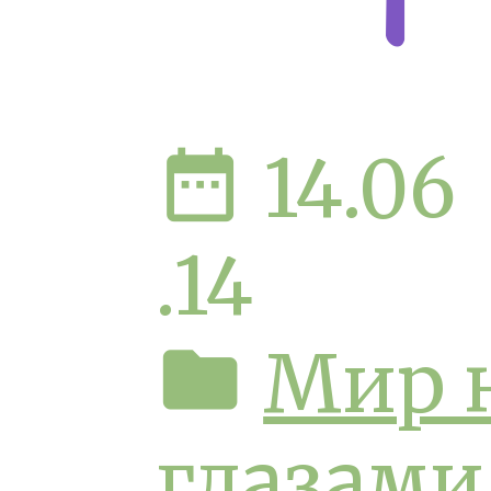
date_range
14.06
.14
folder
Мир 
глазами