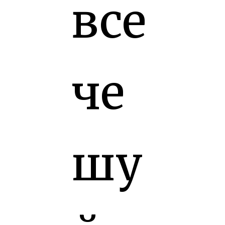
все
че
шу