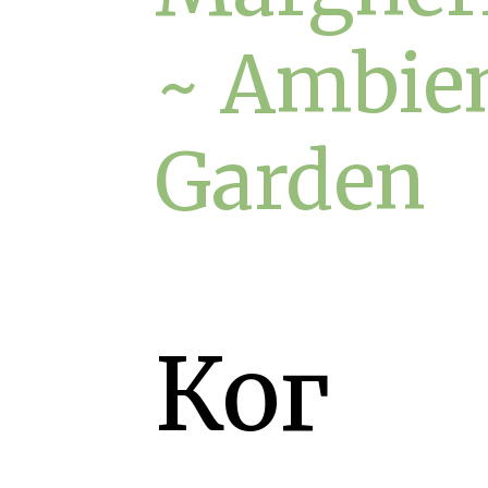
~ Ambie
Garden
Ког