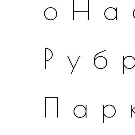
оНа
Руб
Пар