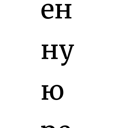
ен
ну
ю