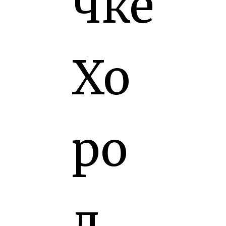
чке
Хо
ро
л,