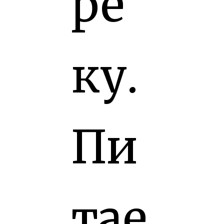
ре
ку.
Пи
тае