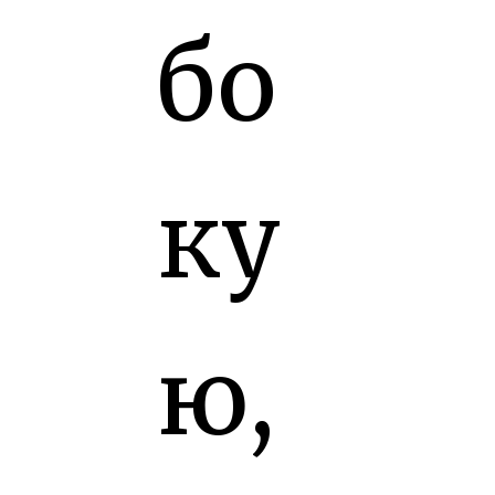
бо
ку
ю,