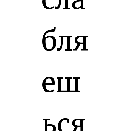
бля
еш
ься