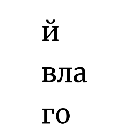
й
вла
го