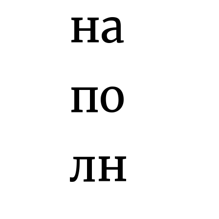
на
по
лн