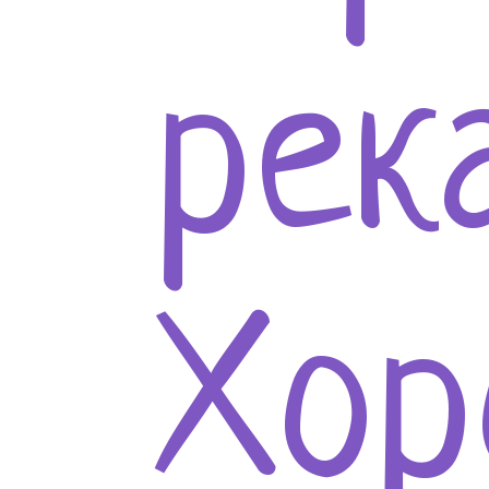
рек
Хор