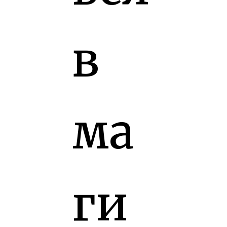
в
ма
ги