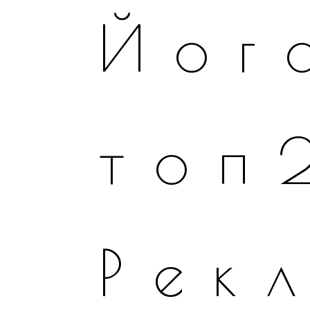
Йог
топ
Рек