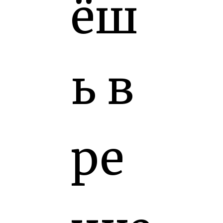
ёш
ь в
ре