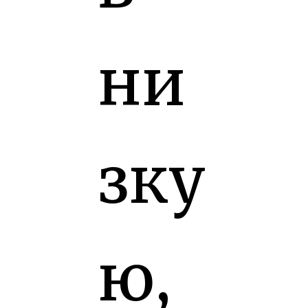
ни
зку
ю,