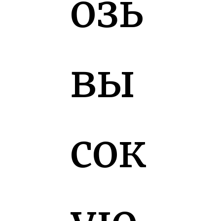
озь
вы
сок