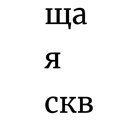
ща
я
скв