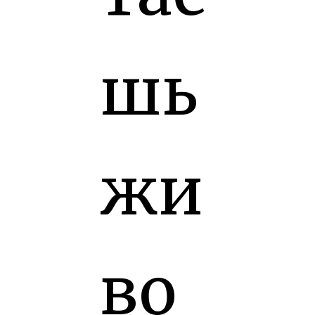
шь
жи
во