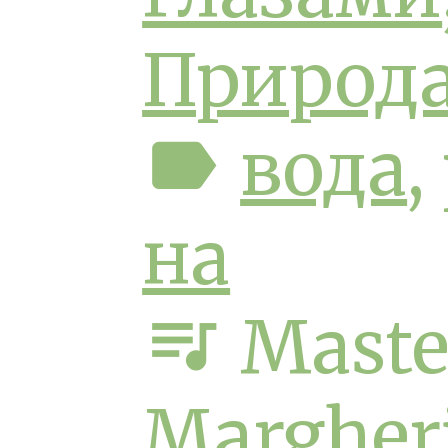
Природ
label
вода
,
на
queue_music
Maste
Margher