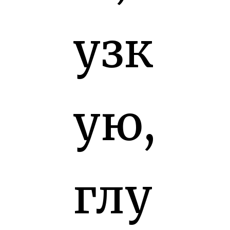
узк
ую,
глу