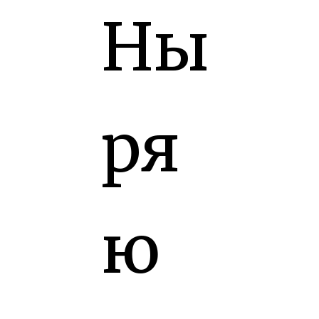
Ны
ря
ю