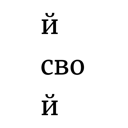
й
сво
й