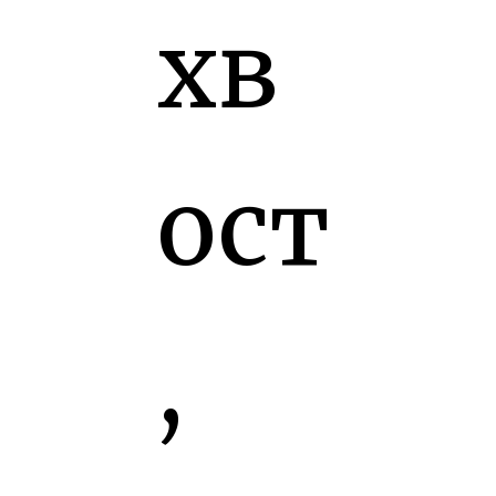
хв
ост
,