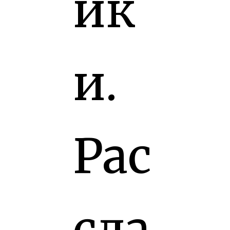
йк
и.
Рас
сла