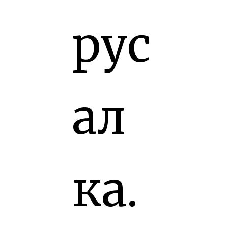
рус
ал
ка.