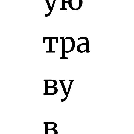
ую
тра
ву
в