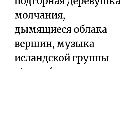
подгорная деревушка
молчания,
дымящиеся облака
вершин, музыка
исландской группы
Sigur Rós -
медитативно,
глубоко-природно.