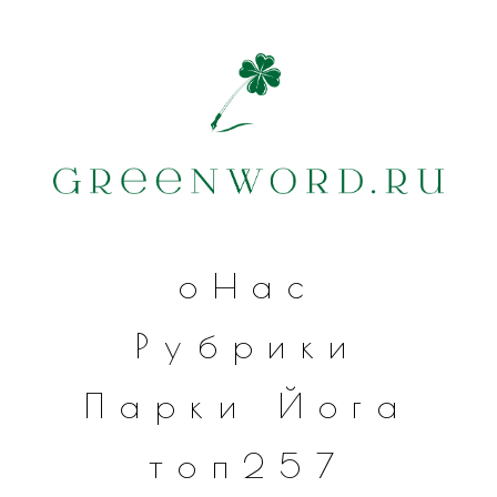
оНас
Рубрики
Парки
Йога
топ257