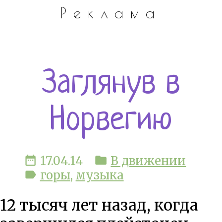
Реклама
Заглянув в
Норвегию
date_range
17.04.14
folder
В движении
label
горы
,
музыка
12 тысяч лет назад, когда