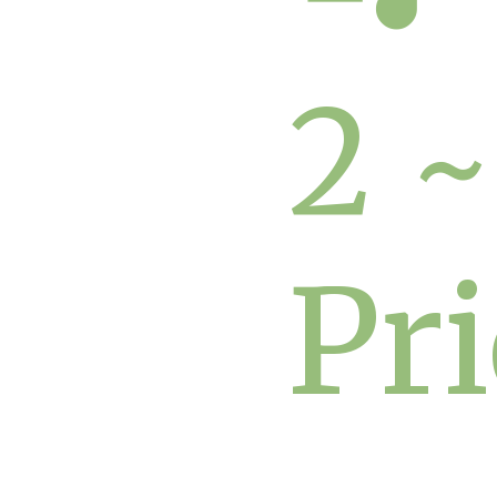
2 ~
Pr