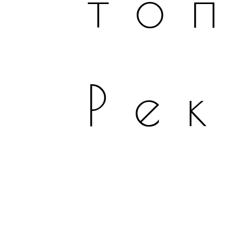
то
Ре