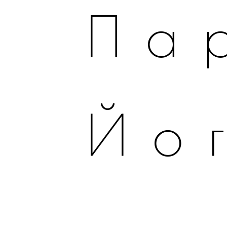
Па
Йо