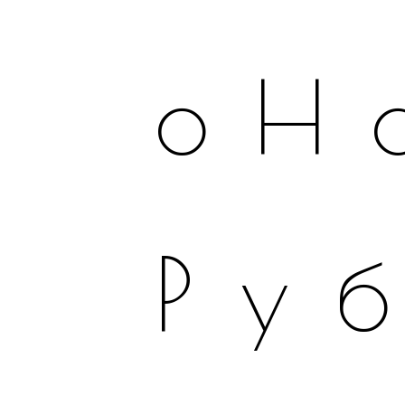
оН
Ру