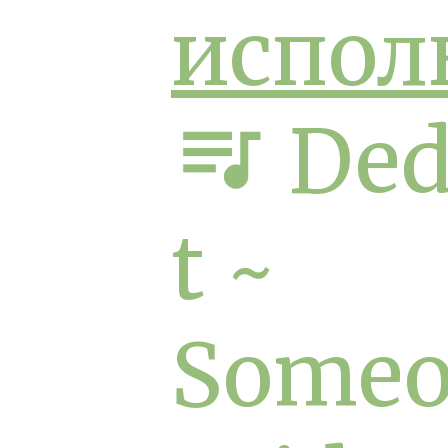
испол
queue_music
Ded
t ~
Someo