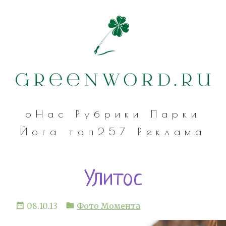
оНас
Рубрики
Парки
Йога
топ257
Реклама
Улитос
date_range
folder
08.10.13
Фото Момента