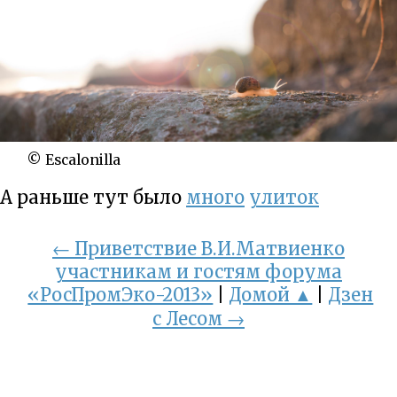
© Escalonilla
А раньше тут было
много
улиток
← Приветствие В.И.Матвиенко
участникам и гостям форума
«РосПромЭко-2013»
|
Домой ▲
|
Дзен
с Лесом →