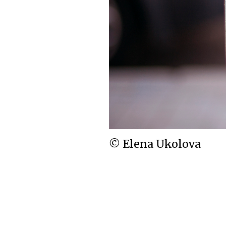
© Elena Ukolova
← П
А