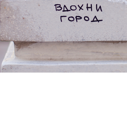
ирокумулятивные облака над 
нжелесом
|
Домой ▲
|
Безянка