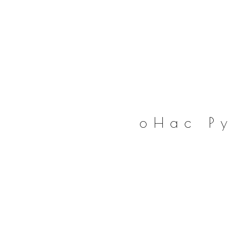
оНас
Р