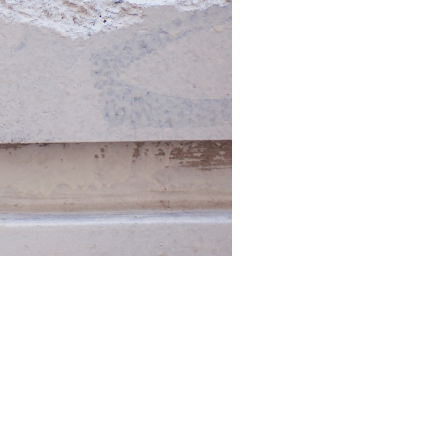
Лос-
 →