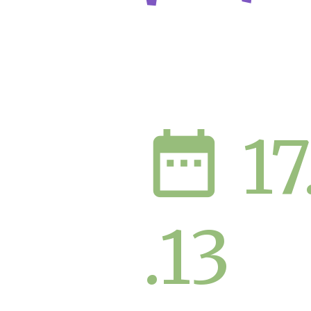
date_range
17
.13