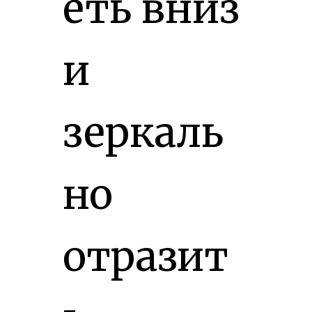
еть вниз
и
зеркаль
но
отразит