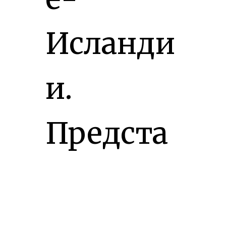
Исланди
и.
Предста
вление
это