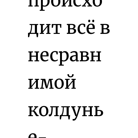
происхо
дит всё в
несравн
имой
колдунь
е-