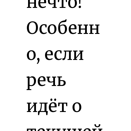
нечто!
Особенн
о, если
речь
идёт о