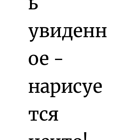
ь
увиденн
ое -
нарисуе
тся