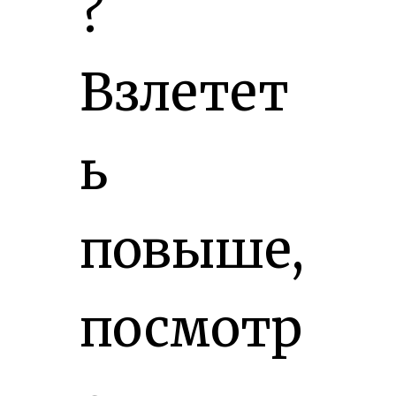
?
Взлетет
ь
повыше,
посмотр