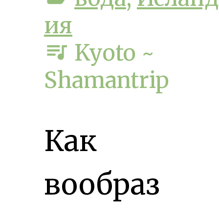
ия
queue_music
Kyoto ~
Shamantrip
Как
вообраз