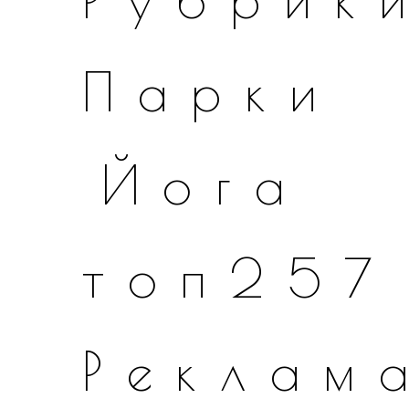
Парки
Йога
топ257
Реклам