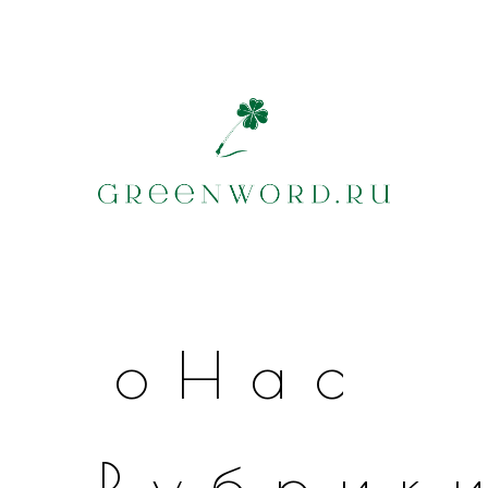
оНас
Рубрик