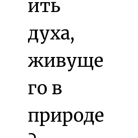
ить
духа,
живуще
го в
природе