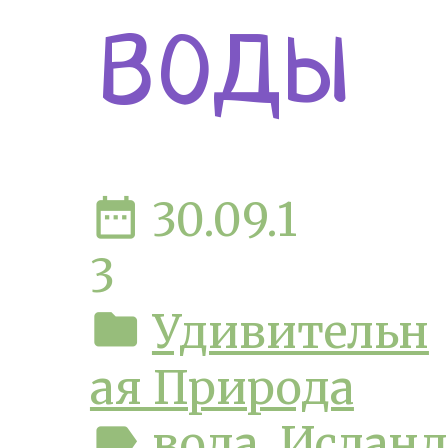
воды
date_range
30.09.1
3
folder
Удивительн
ая Природа
label
вода
,
Исланд