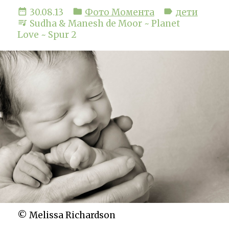
date_range
folder
label
30.08.13
Фото Момента
дети
queue_music
Sudha & Manesh de Moor ~ Planet
Love ~ Spur 2
© Melissa Richardson