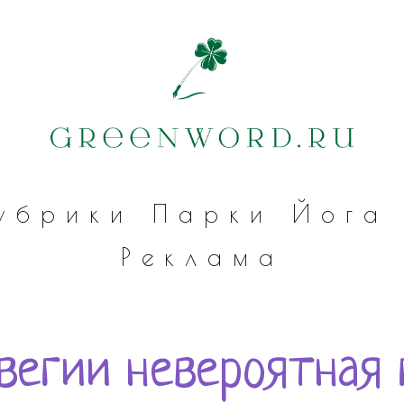
убрики
Парки
Йога
Реклама
вегии невероятная 