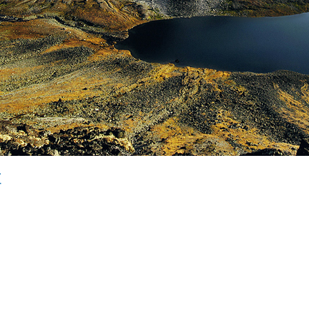
r
в отпуске
|
Домой ▲
|
Йога Везд
водопада →