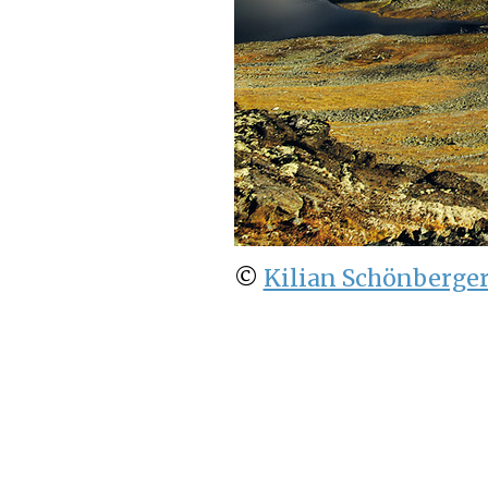
©
Kilian Schönberge
← GreenWord 