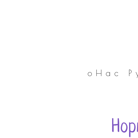
оНас
Р
Нор