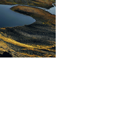
е: Дурвасана у