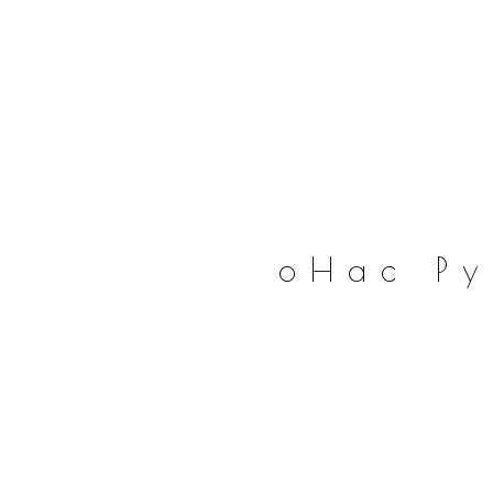
оНас
Р