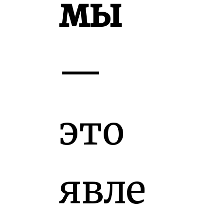
мы
—
это
явле