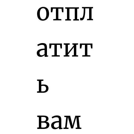
отпл
атит
ь
вам