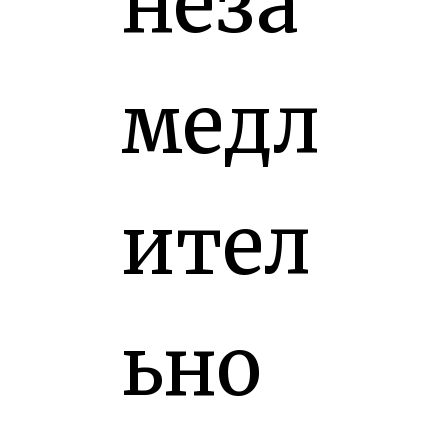
неза
медл
ител
ьно