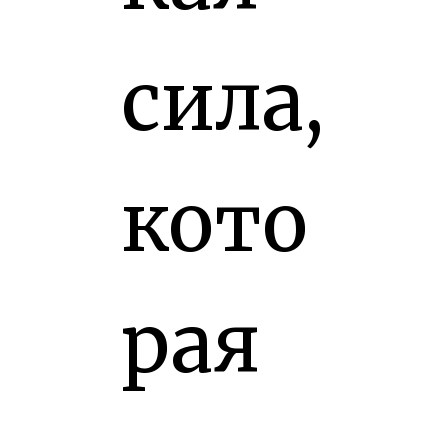
сила,
кото
рая