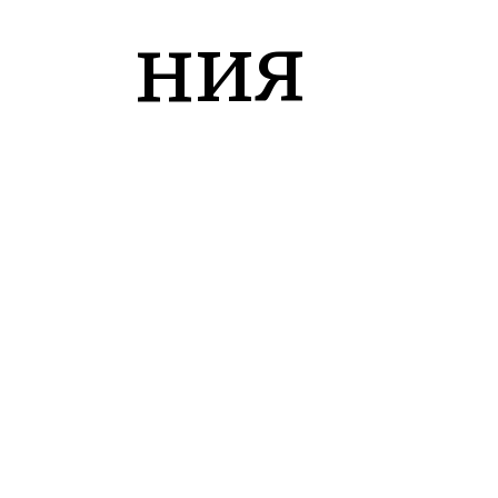
ния
с
прич
инн