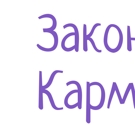
Зако
Кар