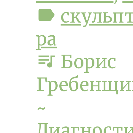
label
скульп
ра
queue_music
Борис
Гребенщи
~
Диагност