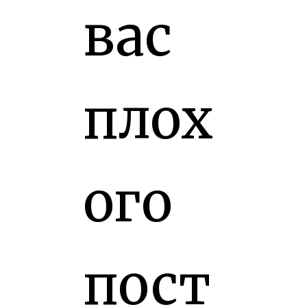
вас
плох
ого
пост