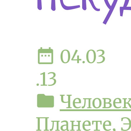
date_range
04.03
.13
folder
Человек
Планете
,