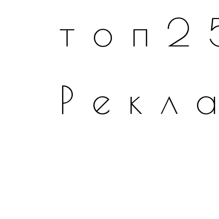
топ2
Рекл