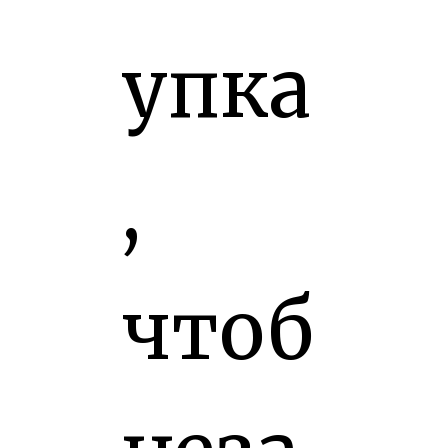
упка
,
чтоб