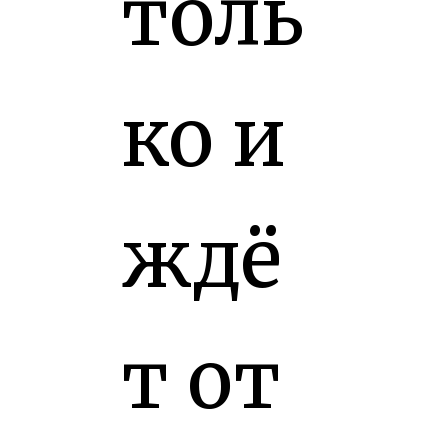
толь
ко и
ждё
т от