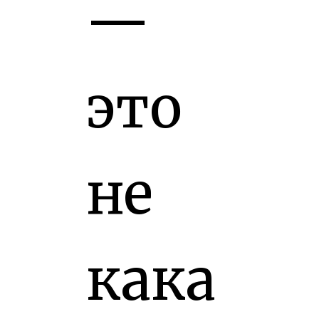
—
это
не
кака