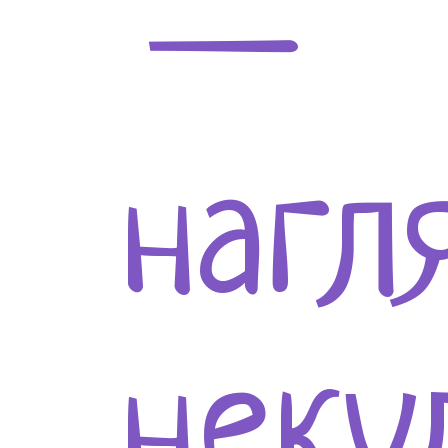
—
нагл
неку