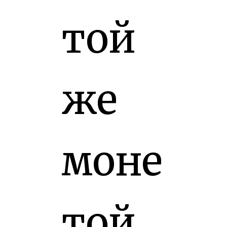
той
же
моне
той.