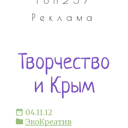
топ257
Реклама
Творчество
и Крым
date_range
04.11.12
folder
ЭкоКреатив