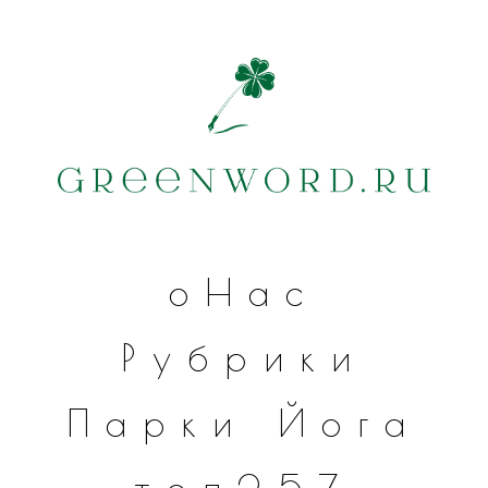
оНас
Рубрики
Парки
Йога