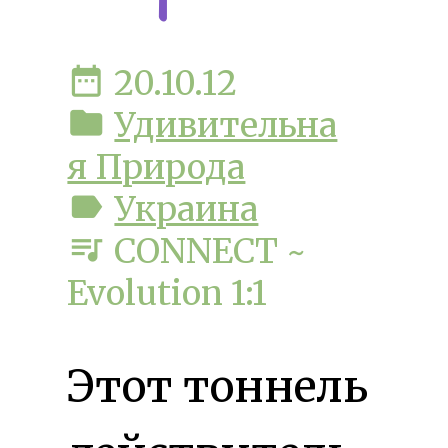
date_range
20.10.12
folder
Удивительна
я Природа
label
Украина
queue_music
CONNECT ~
Evolution 1:1
Этот тоннель