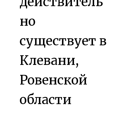
действитель
но
существует в
Клевани,
Ровенской
области
Украины для