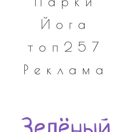
Парки
Йога
топ257
Реклама
Зелёный