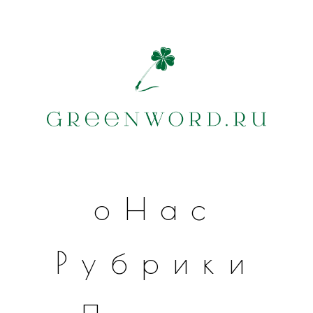
оНас
Рубрики