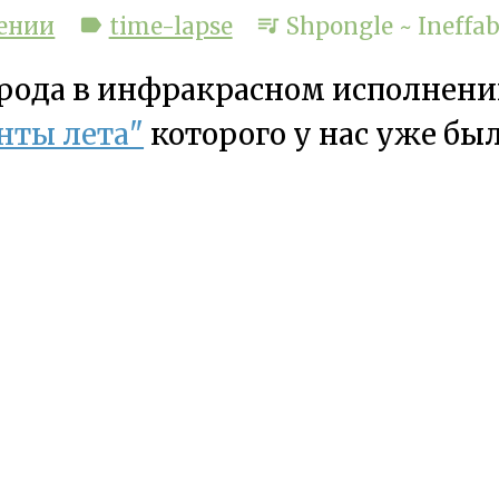
ении
label
time-lapse
queue_music
Shpongle ~ Ineffab
рода в инфракрасном исполнени
ты лета"
которого у нас уже бы