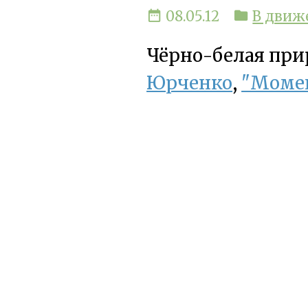
date_range
08.05.12
folder
В движ
Чёрно-белая при
Юрченко
,
"Момен