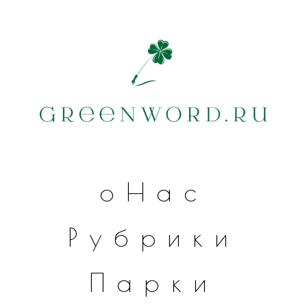
оНас
Рубрики
Парки