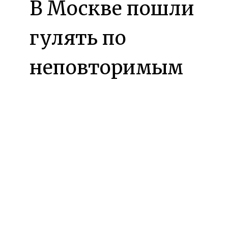
В Москве пошли
гулять по
неповторимым
паркам. В
Москве их
ближе к сотне,
расположивших
ся по карте всей,