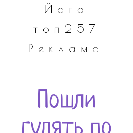
Йога
топ257
Реклама
Пошли
гулять по