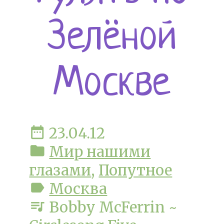
Зелёной
Москве
date_range
23.04.12
folder
Мир нашими
глазами
,
Попутное
label
Москва
queue_music
Bobby McFerrin ~