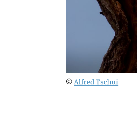
©
Alfred Tschui
здоров