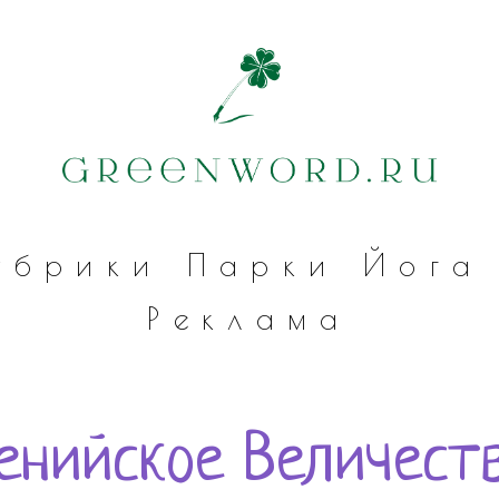
убрики
Парки
Йога
Реклама
енийское Величест