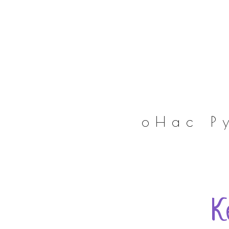
оНас
Р
К