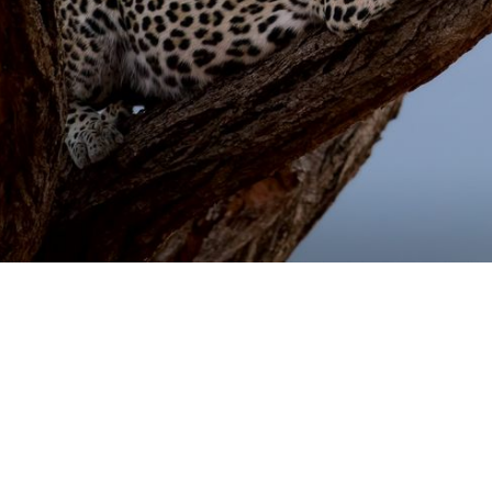
← Дождик на речке и мантра
ья
|
Домой ▲
|
Очаровательные