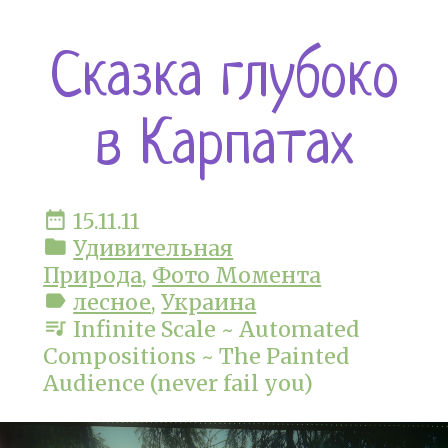
Сказка глубоко
в Карпатах
date_range
15.11.11
folder
Удивительная
Природа
,
Фото Момента
label
лесное
,
Украина
queue_music
Infinite Scale ~ Automated
Compositions ~ The Painted
Audience (never fail you)