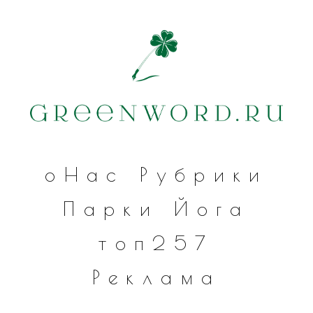
оНас
Рубрики
Парки
Йога
топ257
Реклама