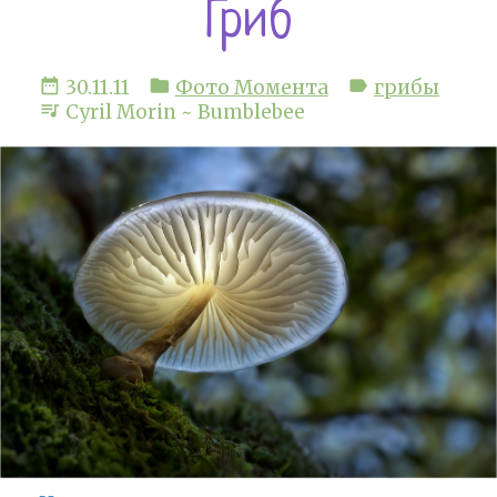
Гриб
date_range
folder
label
30.11.11
Фото Момента
грибы
queue_music
Cyril Morin ~ Bumblebee