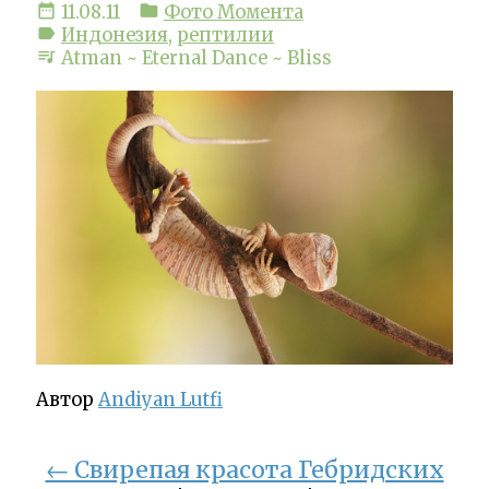
date_range
folder
11.08.11
Фото Момента
label
Индонезия
,
рептилии
queue_music
Atman ~ Eternal Dance ~ Bliss
Автор
Andiyan Lutfi
← Свирепая красота Гебридских