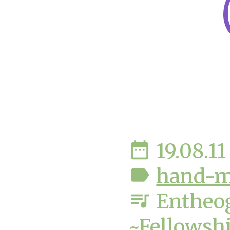
date_range
19.08.11
label
hand-
queue_music
Entheog
~Fellowsh