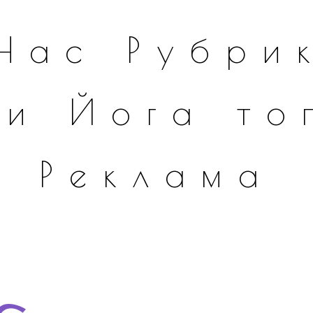
Нас
Рубри
ки
Йога
то
Реклама