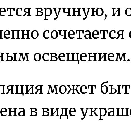
ется вручную, и 
епно сочетается 
ным освещением.
ляция может быт
ена в виде укра