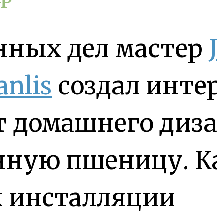
нных дел мастер
anlis
создал инте
т домашнего диза
нную пшеницу. 
к инсталляции