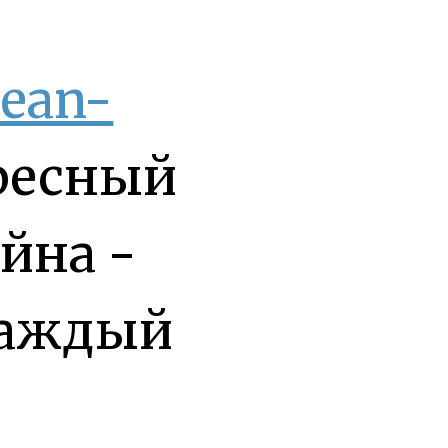
Jean-
ресный
йна -
Каждый