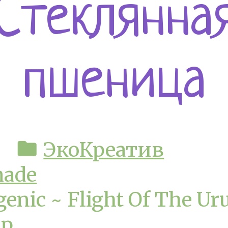
Стеклянна
пшеница
folder
ЭкоКреатив
made
enic ~ Flight Of The Ur
ip