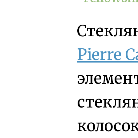
Стекля
Pierre C
элемен
стекля
колосо