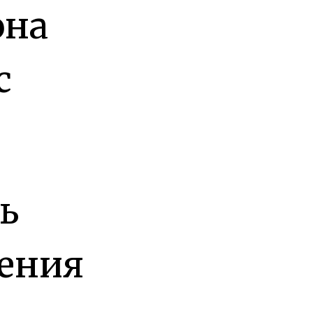
она
с
ь
шения