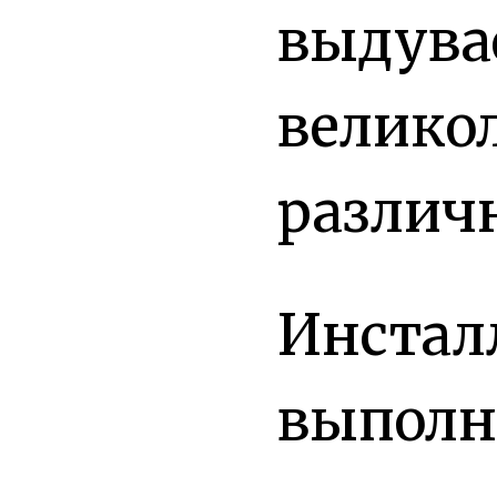
выдува
великол
различ
Инстал
выполн