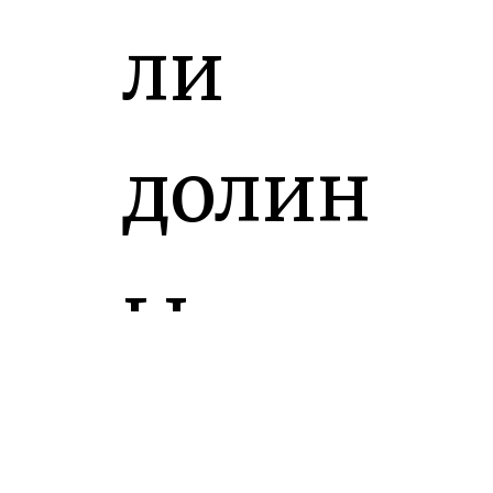
ли
долин
ы
Мисс