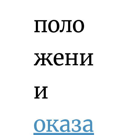
поло
жени
и
оказа