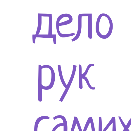
дело
рук
сами