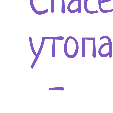
Спас
утоп
-