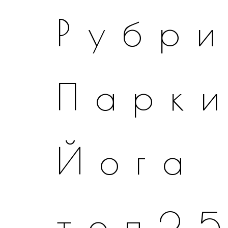
Рубр
Парк
Йога
топ2