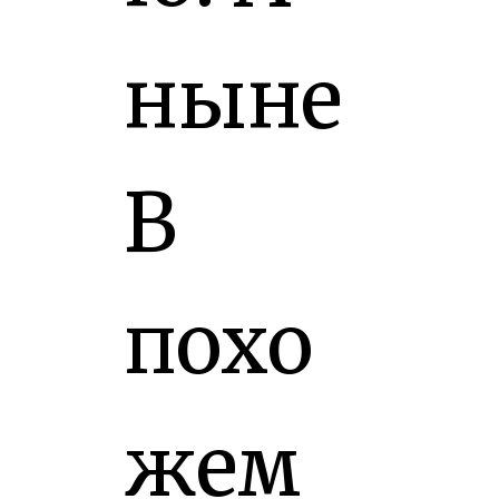
ныне
В
похо
жем