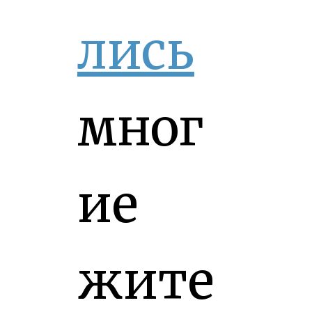
лись
мног
ие
жите