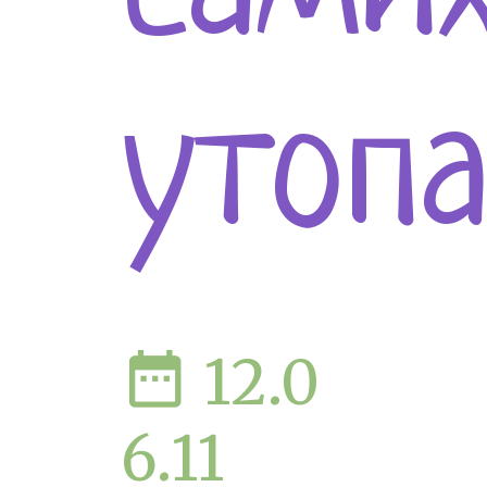
утоп
date_range
12.0
6.11