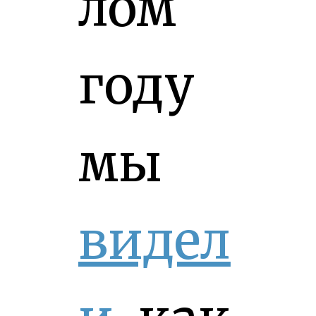
лом
году
мы
видел