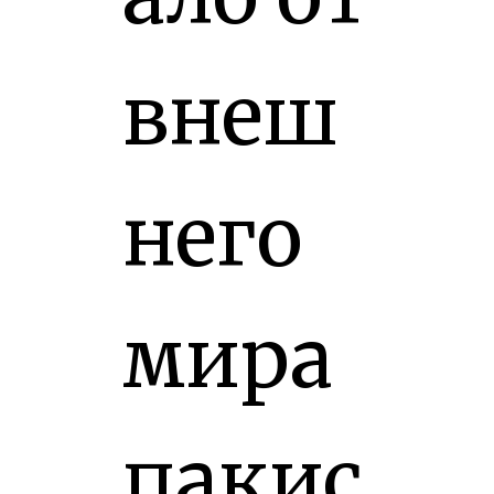
внеш
него
мира
пакис