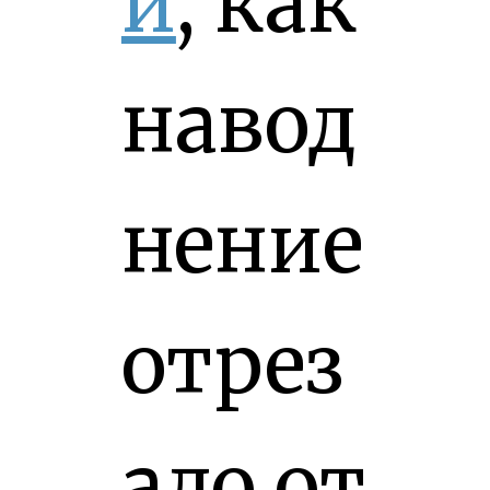
и
, как
навод
нение
отрез
ало от