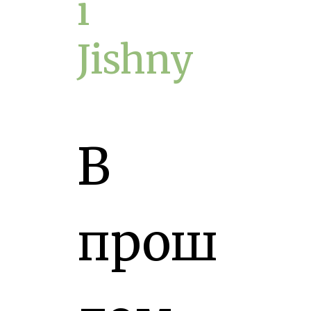
i
Jishny
В
прош