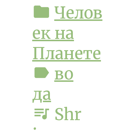
folder
Челов
ек на
Планете
label
во
да
queue_music
Shr