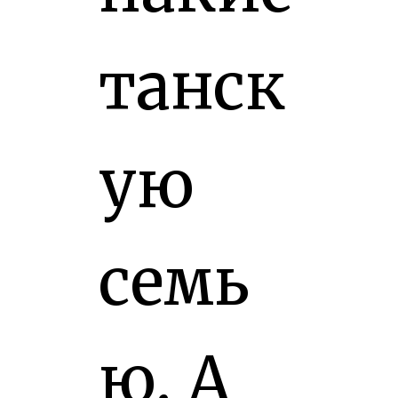
танск
ую
семь
ю. А