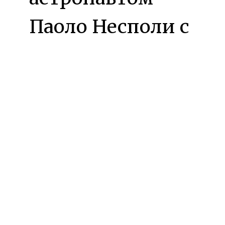
Паоло Несполи с
борта
Международной
Космической
Станции
, мы
видим
прекрасный