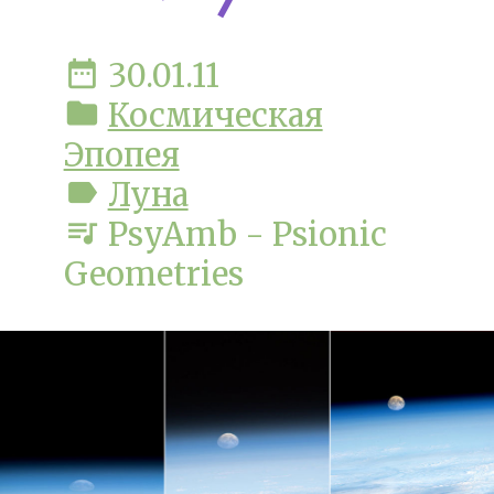
date_range
30.01.11
folder
Космическая
Эпопея
label
Луна
queue_music
PsyAmb - Psionic
Geometries