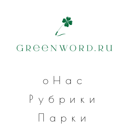
оНас
Рубрики
Парки