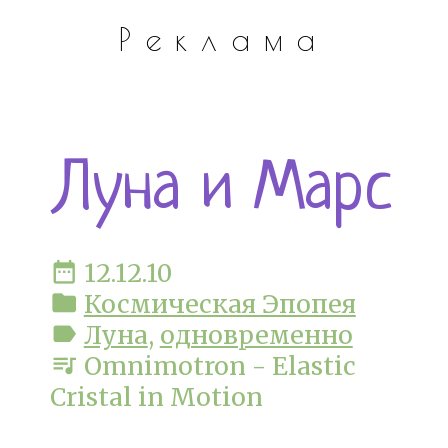
Реклама
Луна и Марс
date_range
12.12.10
folder
Космическая Эпопея
label
Луна
,
одновременно
queue_music
Omnimotron - Elastic
Cristal in Motion