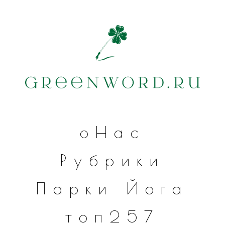
оНас
Рубрики
Парки
Йога
топ257