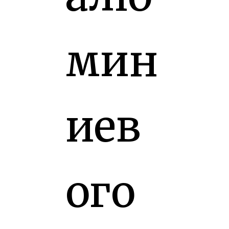
мин
иев
ого