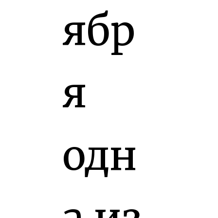
ябр
я
одн
а из