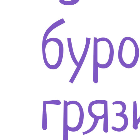
бур
гряз