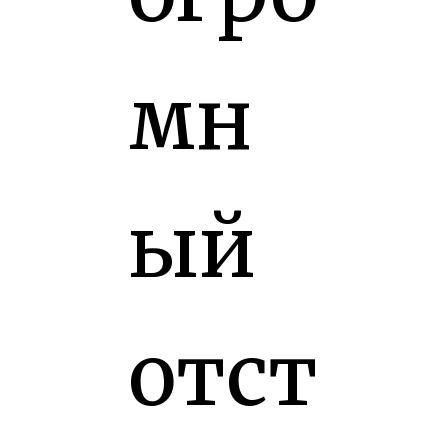
мн
ый
отст