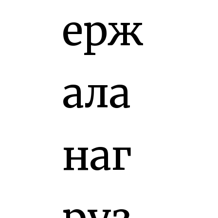
ерж
ала
наг
руз