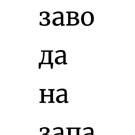
заво
да
на
запа