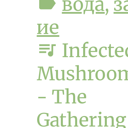
label
вода
,
з
ие
queue_music
Infecte
Mushroo
- The
Gathering