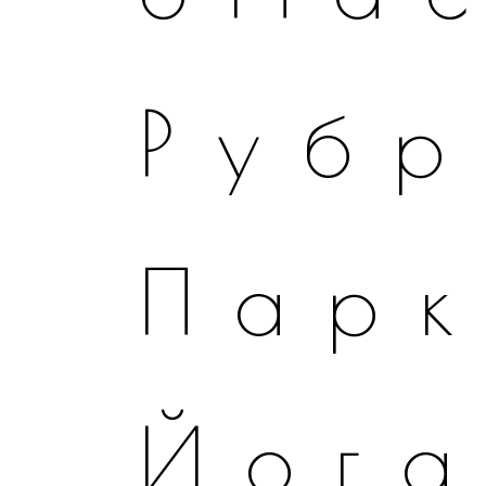
Рубр
Пар
Йог