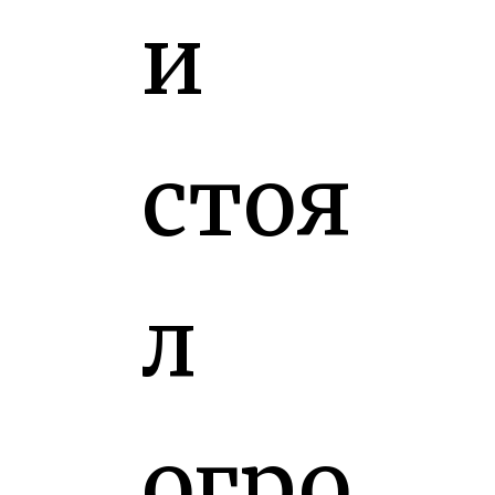
и
стоя
л
огро