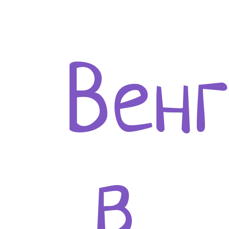
Вен
в