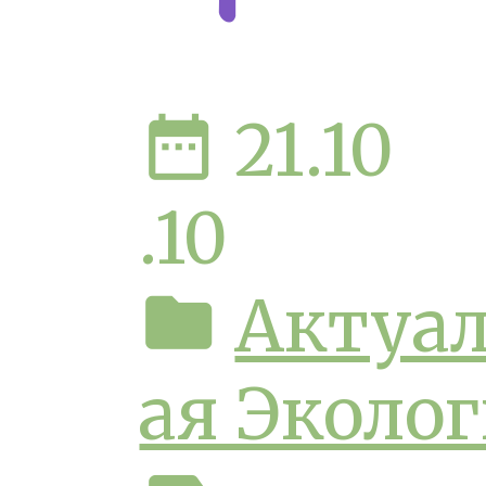
date_range
21.10
.10
folder
Актуа
ая Эколо