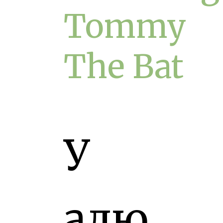
Tommy
The Bat
У
алю