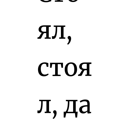
ял,
стоя
л, да