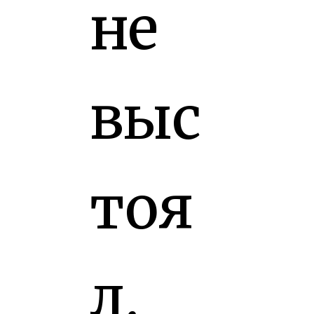
не
выс
тоя
л.