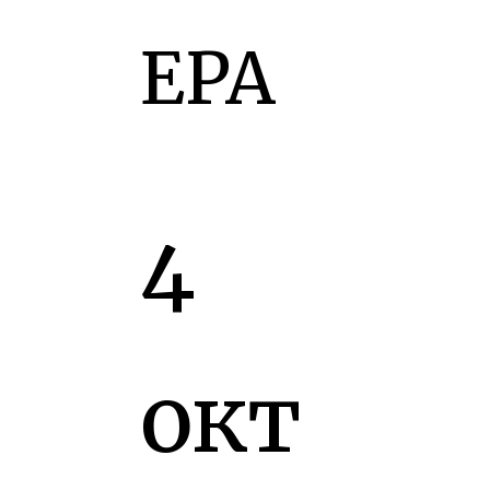
EPA
4
окт