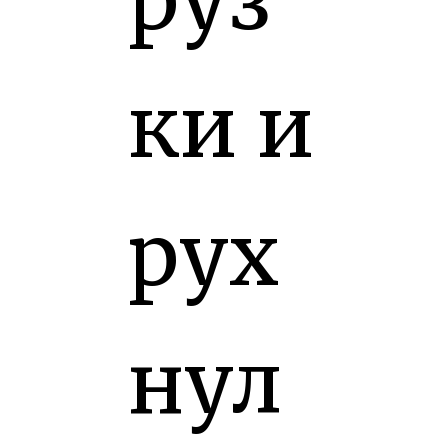
ки и
рух
нул