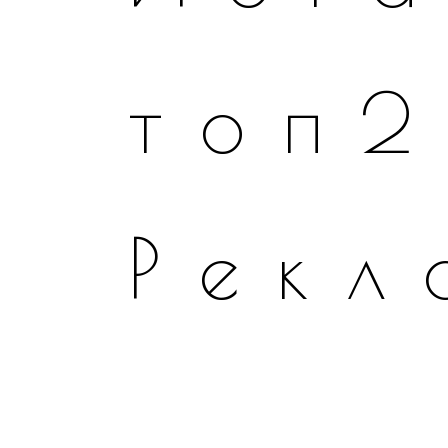
топ
Рекл