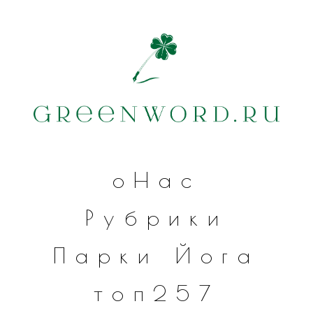
оНас
Рубрики
Парки
Йога
топ257