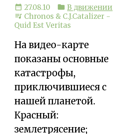
date_range
27.08.10
folder
В движении
queue_music
Chronos & C.J.Catalizer -
Quid Est Veritas
На видео-карте
показаны основные
катастрофы,
приключившиеся с
нашей планетой.
Красный:
землетрясение;