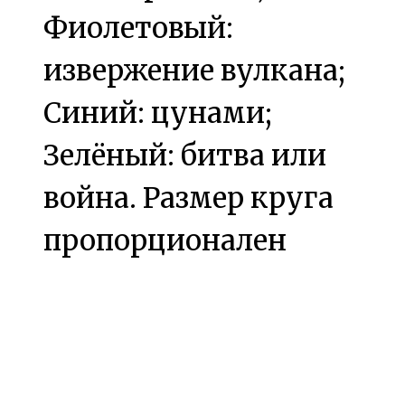
Фиолетовый:
извержение вулкана;
Синий: цунами;
Зелёный: битва или
война. Размер круга
пропорционален
количеству жертв, а
район происшествия
удаляется с карты,