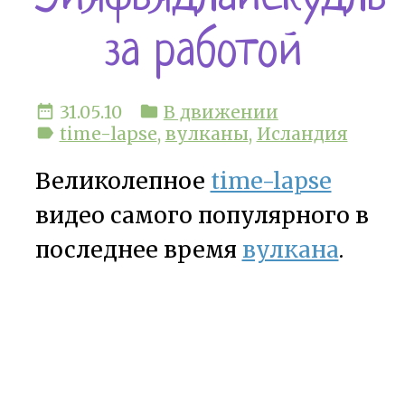
за работой
date_range
31.05.10
folder
В движении
label
time-lapse
,
вулканы
,
Исландия
Великолепное
time-lapse
видео самого популярного в
последнее время
вулкана
.