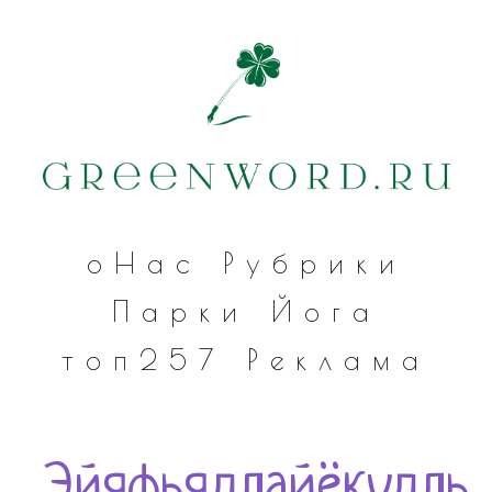
оНас
Рубрики
Парки
Йога
топ257
Реклама
Эйяфьядлайёкудль