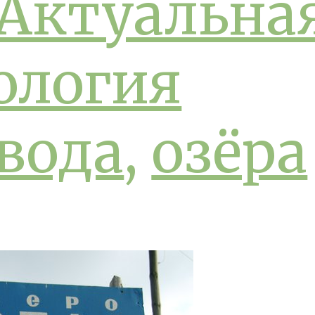
Актуальна
ология
вода
,
озёра