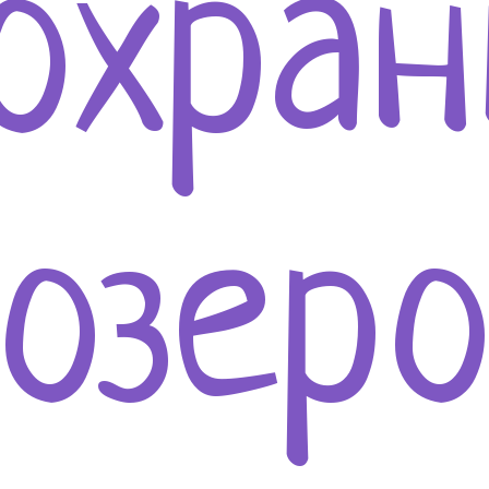
охра
озер