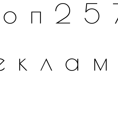
топ25
екла