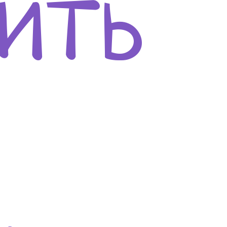
нить
о