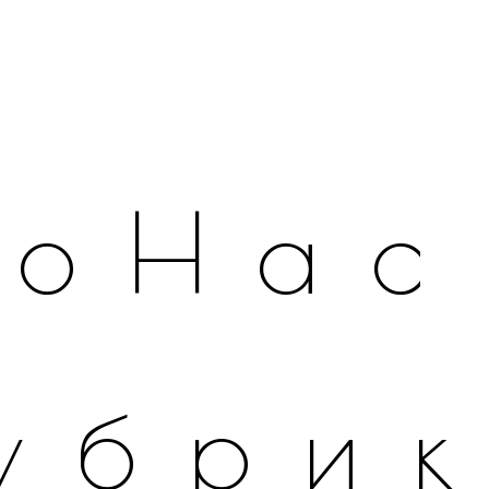
оНас
убри