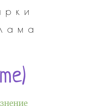
арки
клама
me)
язнение