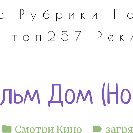
с
Рубрики
П
а
топ257
Ре
льм Дом (Ho
folder
label
Смотри Кино
загр