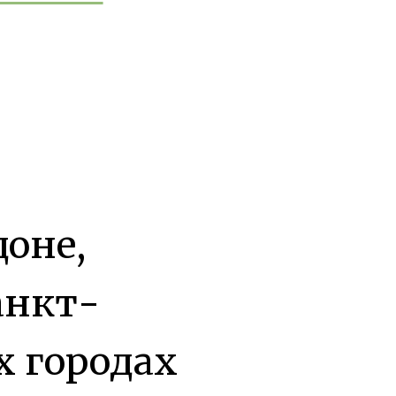
,
оне,
анкт-
х городах