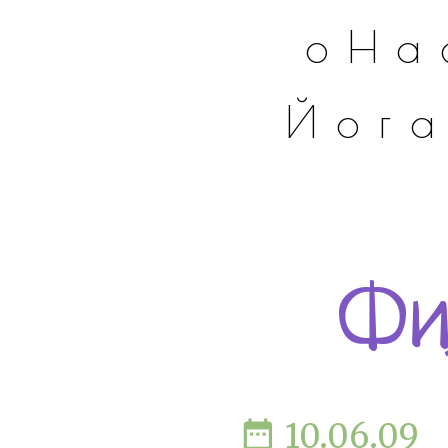
оНа
Йог
Фи
date_range
10.06.09