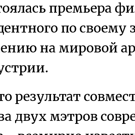
тоялась премьера фи
дентного по своему
ению на мировой а
устрии.
то результат совмес
ва двух мэтров совр