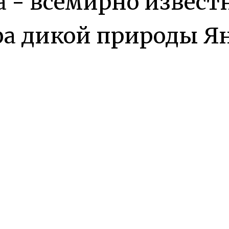
а - всемирно извест
а дикой природы Я
ертрана и культово
а Люка Бессона. HOM
ода съемок более че
мира, это самые кра
ланеты, которым гр