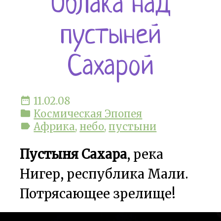
Облака над
пустыней
Сахарой
date_range
11.02.08
folder
Космическая Эпопея
label
Африка
,
небо
,
пустыни
Пустыня Сахара
, река
Нигер, республика Мали.
Потрясающее зрелище!