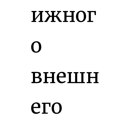
ижног
о
внешн
его