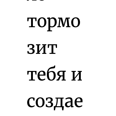
тормо
зит
тебя и
создае