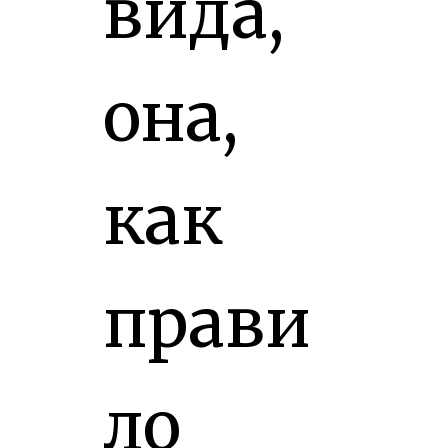
вида,
она,
как
прави
ло