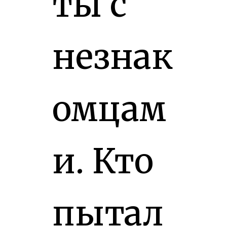
ты с
незнак
омцам
и. Кто
пытал