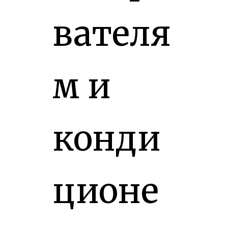
вателя
м и
конди
ционе