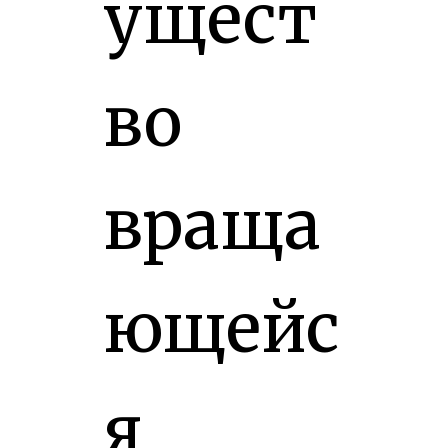
ущест
во
враща
ющейс
я