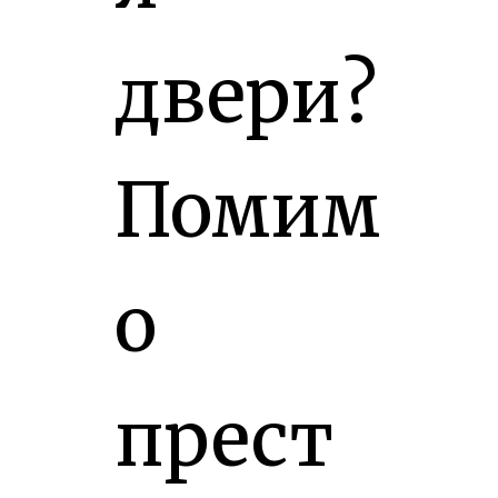
двери?
Помим
о
прест