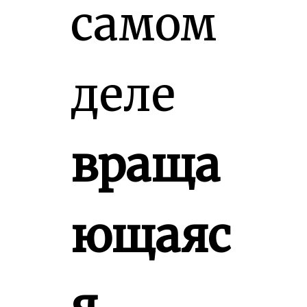
самом
деле
враща
ющаяс
я