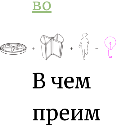
во
В чем
преим