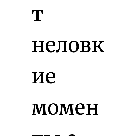
т
неловк
ие
момен