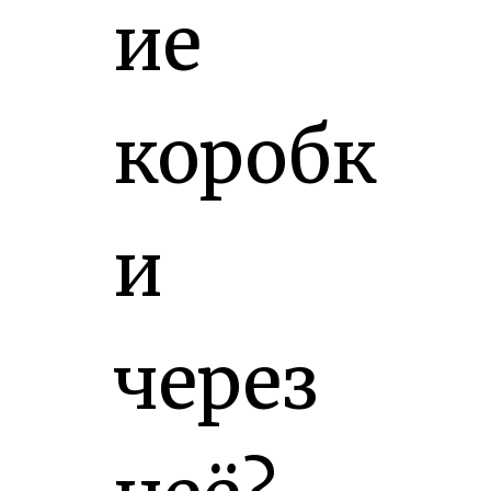
ие
коробк
и
через