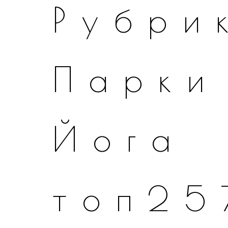
Рубри
Парки
Йога
топ25