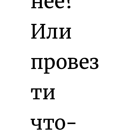
неё?
Или
провез
ти
что-