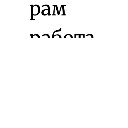
рам
работа
ть
более
эффек