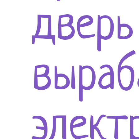
дверь
выраб
элект