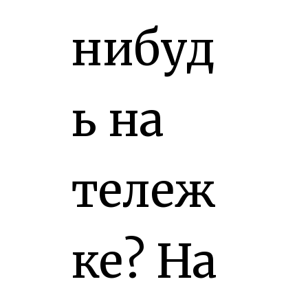
нибуд
ь на
тележ
ке? На