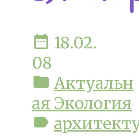
date_range
18.02.
08
folder
Актуальн
ая Экология
label
архитект